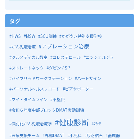
タグ
HWS
MSW
SCU訓練
かがやき特別支援学校
アブレーション治療
がん免疫治療
グルメディカル教室
コレステロール
コンシェルジュ
ストレートネック
ダビンチSP
ハイブリッドワークステーション
ハートサイン
パーソナルヘルスレコード
ピアサポーター
マイ・タイムライン
不整脈
令和６年度中部ブロックDMAT実動訓練
健康診断
個別化がん免疫治療学
冷え
医療支援チーム
外部DMAT
小児科
尿路結石
循環器