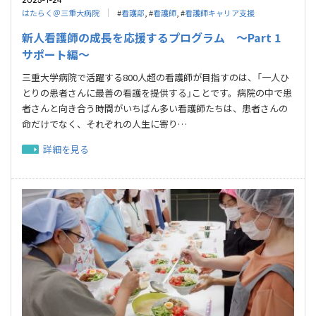
2025-1-24
はたらく＠三重大病院
#
看護部
, #
看護師
, #
看護師キャリア支援
新人看護師の成長を応援するプログラム ～Part 1
サポート編～
三重大学病院で活躍する800人超の看護師が目指すのは、「一人ひ
とりの患者さんに最善の看護を提供する」ことです。病院の中で患
者さんと向き合う時間がいちばん多い看護師たちは、患者さんの
命だけでなく、それぞれの人生に寄り…
詳細を見る