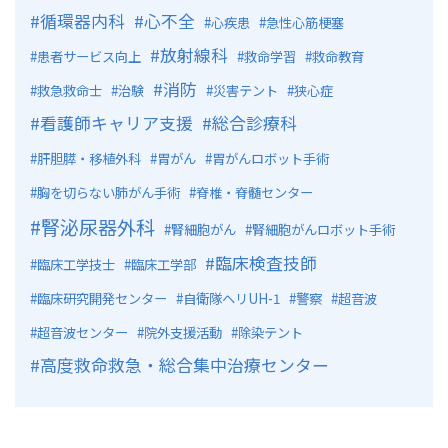
循環器内科
心不全
心疾患
急性心筋梗塞
放射線科
患者サービス向上
救命学習
救命教育
消防
救急救命士
治験
災害テント
狭心症
看護師キャリア支援
総合診療科
肝胆膵・移植外科
胃がん
胃がんロボット手術
胸を切らない肺がん手術
脊椎・脊髄センター
腎泌尿器外科
腎細胞がん
腎細胞がんロボット手術
臨床検査技師
臨床工学技士
臨床工学部
臨床研究開発センター
自衛隊ヘリUH-1
警察
超音波
超音波センター
院外支援活動
除染テント
高度救命救急・総合集中治療センター