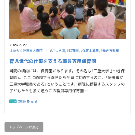
2023-6-27
はたらく＠三重大病院
#
さつき園
, #
保育園
, #
保育士募集
, #
働き方改革
育児世代の仕事を支える職員専用保育園
当院の構内には、保育園があります。その名も「三重大学さつき保
育園」。ここに通園する園児たち全員に共通するのは、「保護者が
三重大学職員である」ということです。病院に勤務するスタッフの
子どもたちも多く通うこの職員専用保育園…
詳細を見る
トップページに戻る