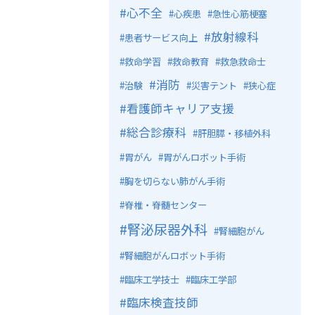
心不全
心疾患
急性心筋梗塞
放射線科
患者サービス向上
救命学習
救命教育
救急救命士
消防
治験
災害テント
狭心症
看護師キャリア支援
総合診療科
肝胆膵・移植外科
胃がん
胃がんロボット手術
胸を切らない肺がん手術
脊椎・脊髄センター
腎泌尿器外科
腎細胞がん
腎細胞がんロボット手術
臨床工学技士
臨床工学部
臨床検査技師