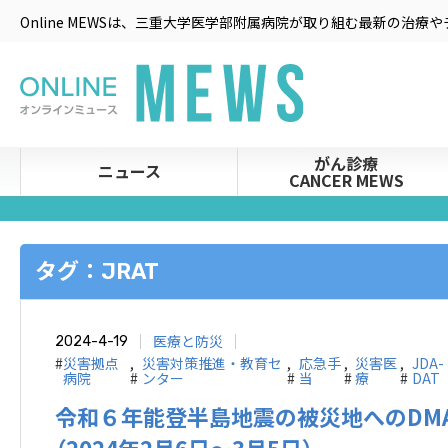
Online MEWSは、三重大学医学部附属病院が取り組む最新の治
がん診療
ニュース
CANCER MEWS
タグ：JRAT
医療と防災
2024-4-19
#
災害拠点
,
災害対策推進・教育セ
,
応急⼿
,
災害医
,
JDA-
病院
#
ンター
#
当
#
療
#
DAT
令和６年能登半島地震の被災地へのDM