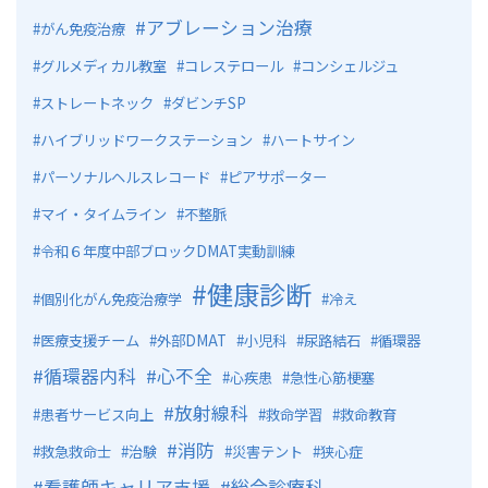
アブレーション治療
がん免疫治療
グルメディカル教室
コレステロール
コンシェルジュ
ストレートネック
ダビンチSP
ハイブリッドワークステーション
ハートサイン
パーソナルヘルスレコード
ピアサポーター
マイ・タイムライン
不整脈
令和６年度中部ブロックDMAT実動訓練
健康診断
個別化がん免疫治療学
冷え
医療支援チーム
外部DMAT
小児科
尿路結石
循環器
循環器内科
心不全
心疾患
急性心筋梗塞
放射線科
患者サービス向上
救命学習
救命教育
消防
救急救命士
治験
災害テント
狭心症
看護師キャリア支援
総合診療科