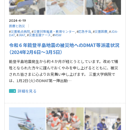
2024-4-19
医療と防災
#
災害拠点病院
, #
災害対策推進・教育センター
, #
応急⼿当
, #
災害医療
, #
JDA-
DAT
, #
JRAT
, #
災害支援ナース
, #
MSW
令和６年能登半島地震の被災地へのDMAT等派遣状況
（2024年2月6日～3月5日）
能登半島地震発生から約４か月が経とうとしています。改めて犠
牲となられた方々に謹んでおくやみを申し上げるとともに、被災
された皆さまに心よりお見舞い申し上げます。 三重大学病院で
は、1月2日（火）のDMAT第一陣出動…
詳細を見る