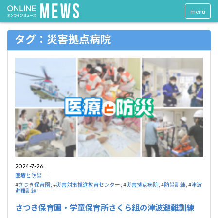
menu
タグ：災害拠点病院
2024-7-26
医療と防災
#
さつき保育園
, #
災害対策推進教育センター
, #
災害拠点病院
, #
防災訓練
, #
津波
避難訓練
さつき保育園・学童保育所さくら組の津波避難訓練