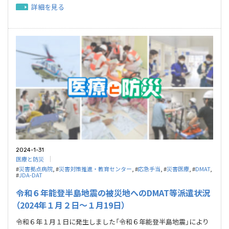
詳細を見る
2024-1-31
医療と防災
#
災害拠点病院
, #
災害対策推進・教育センター
, #
応急⼿当
, #
災害医療
, #
DMAT
,
#
JDA-DAT
令和６年能登半島地震の被災地へのDMAT等派遣状況
（2024年１月２日～１月19日）
令和６年１月１日に発生しました「令和６年能登半島地震」により