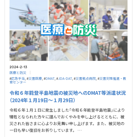
2024-2-13
医療と防災
#
応急⼿当
, #
災害医療
, #
DMAT
, #
JDA-DAT
, #
災害拠点病院
, #
災害対策推進・教
育センター
令和６年能登半島地震の被災地へのDMAT等派遣状況
（2024年１月19日～１月29日）
令和６年１月１日に発生しました「令和６年能登半島地震」により
犠牲となられた方々に謹んでおくやみを申し上げるとともに、被
災された皆さまに心よりお見舞い申し上げます。また、被災地の
一日も早い復旧をお祈りしています。 …