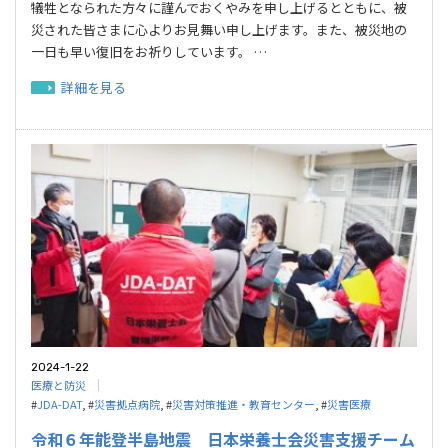
犠牲となられた方々に謹んでおくやみを申し上げるとともに、被
災された皆さまに心よりお見舞い申し上げます。また、被災地の
一日も早い復旧をお祈りしています。 …
詳細を見る
2024-1-22
医療と防災
#
JDA-DAT
, #
災害拠点病院
, #
災害対策推進・教育センター
, #
災害医療
令和６年能登半島地震 日本栄養士会災害支援チーム