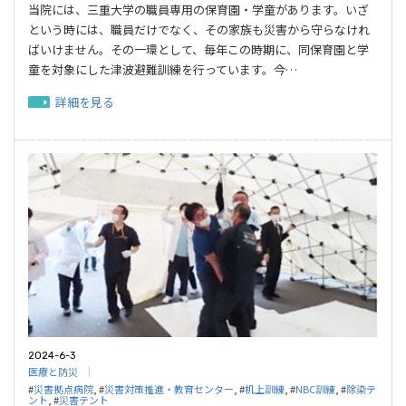
当院には、三重大学の職員専用の保育園・学童があります。いざ
という時には、職員だけでなく、その家族も災害から守らなけれ
ばいけません。その一環として、毎年この時期に、同保育園と学
童を対象にした津波避難訓練を行っています。今…
詳細を見る
2024-6-3
医療と防災
#
災害拠点病院
, #
災害対策推進・教育センター
, #
机上訓練
, #
NBC訓練
, #
除染テ
ント
, #
災害テント