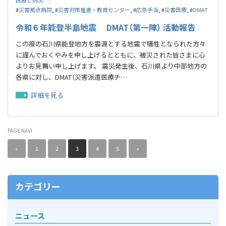
#
災害拠点病院
, #
災害対策推進・教育センター
, #
応急⼿当
, #
災害医療
, #
DMAT
令和６年能登半島地震 DMAT（第一陣） 活動報告
この度の石川県能登地方を震源とする地震で犠牲となられた方々
に謹んでおくやみを申し上げるとともに、被災された皆さまに心
よりお見舞い申し上げます。 震災発生後、石川県より中部地方の
各県に対し、DMAT（災害派遣医療チ…
詳細を見る
PAGE NAVI
«
1
2
3
4
5
»
カテゴリー
ニュース