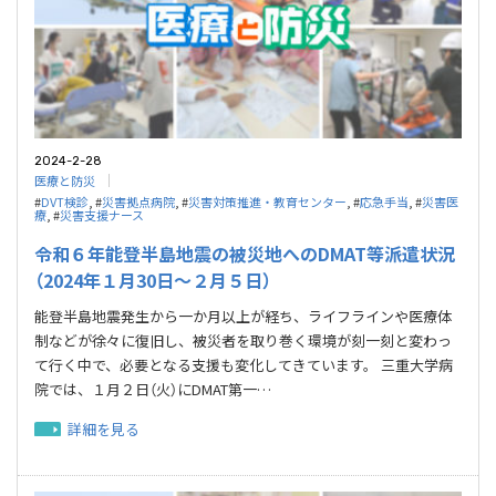
2024-2-28
医療と防災
#
DVT検診
, #
災害拠点病院
, #
災害対策推進・教育センター
, #
応急⼿当
, #
災害医
療
, #
災害支援ナース
令和６年能登半島地震の被災地へのDMAT等派遣状況
（2024年１月30日～２月５日）
能登半島地震発生から一か月以上が経ち、ライフラインや医療体
制などが徐々に復旧し、被災者を取り巻く環境が刻一刻と変わっ
て行く中で、必要となる支援も変化してきています。 三重大学病
院では、１月２日（火）にDMAT第一…
詳細を見る