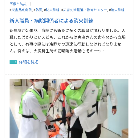
医療と防災
#
災害拠点病院
, #
防災
, #
防災訓練
, #
災害対策推進・教育センター
, #
消火訓練
新人職員・病院関係者による消火訓練
新年度が始まり、当院にも新たに多くの職員が加わりました。入
職したばかりといえども、これからは患者さんの命を預かる立場
として、有事の際には冷静かつ迅速に行動しなければなりませ
ん。例えば、火災発生時の初期消火活動もその一つ…
詳細を見る