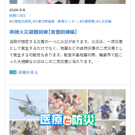
2024-5-8
医療と防災
#
災害拠点病院
, #
災害対策推進・教育センター
, #
災害医療
, #
火災訓練
病棟火災避難訓練【実働訓練編】
当院が想定する災害の一つに火災があります。火災は、一次災害
として発生するだけでなく、地震などの自然災害の二次災害とし
て発生する可能性もあります。能登半島地震の際、輪島市で起こ
った大規模な火災はこの二次災害に当たります。…
詳細を見る