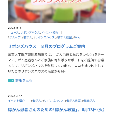
2023-8-8
ニュース
,
リボンズハウス
,
イベント紹介
#
がんケア
, #
膵がん
, #
リボンズハウス
, #
膵がん教室
, #
がん
リボンズハウス ８月のプログラムご案内
三重大学医学部附属病院では、「がん治療と生活をつなぐ」をテー
マに、がん患者さんとご家族に寄り添うサポートをご提供する場
として、リボンズハウスを運営しています。 コロナ禍で休止して
いたこのリボンズハウスの活動が６月…
詳細を見る
2023-6-13
イベント紹介
#
膵がん
, #
リボンズハウス
, #
膵がん教室
, #
膵臓がん
膵がん患者さんのための「膵がん教室」、6月13日（火）