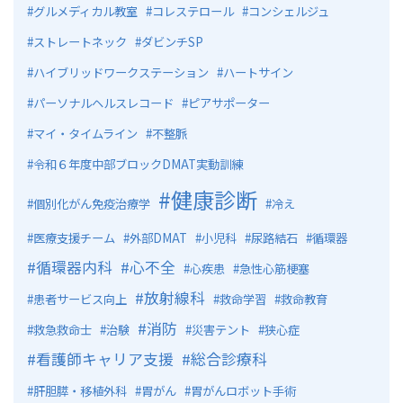
グルメディカル教室
コレステロール
コンシェルジュ
ストレートネック
ダビンチSP
ハイブリッドワークステーション
ハートサイン
パーソナルヘルスレコード
ピアサポーター
マイ・タイムライン
不整脈
令和６年度中部ブロックDMAT実動訓練
健康診断
個別化がん免疫治療学
冷え
医療支援チーム
外部DMAT
小児科
尿路結石
循環器
循環器内科
心不全
心疾患
急性心筋梗塞
放射線科
患者サービス向上
救命学習
救命教育
消防
救急救命士
治験
災害テント
狭心症
看護師キャリア支援
総合診療科
肝胆膵・移植外科
胃がん
胃がんロボット手術