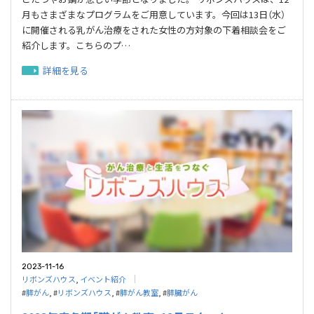
月もさまざまなプログラムをご用意しています。今回は13日（水）
に開催される乳がん治療をされた女性の方対象の下着相談会をご
紹介します。こちらのプ…
詳細を見る
2023-11-16
リボンズハウス
,
イベント紹介
#
膵がん
, #
リボンズハウス
, #
膵がん教室
, #
膵臓がん