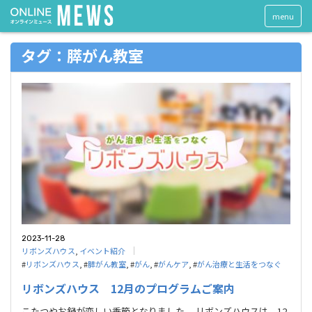
menu
タグ：膵がん教室
2023-11-28
リボンズハウス
,
イベント紹介
#
リボンズハウス
, #
膵がん教室
, #
がん
, #
がんケア
, #
がん治療と生活をつなぐ
リボンズハウス 12月のプログラムご案内
こたつやお鍋が恋しい季節となりました。 リボンズハウスは、12