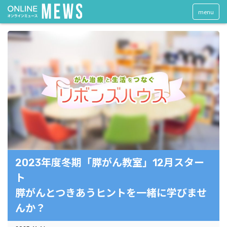
menu
2023年度冬期「膵がん教室」12月スター
ト
膵がんとつきあうヒントを一緒に学びませ
んか？