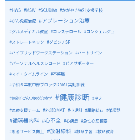
HWS
MSW
SCU訓練
かがやき特別支援学校
アブレーション治療
がん免疫治療
グルメディカル教室
コレステロール
コンシェルジュ
ストレートネック
ダビンチSP
ハイブリッドワークステーション
ハートサイン
パーソナルヘルスレコード
ピアサポーター
マイ・タイムライン
不整脈
令和６年度中部ブロックDMAT実動訓練
健康診断
個別化がん免疫治療学
冷え
医療支援チーム
外部DMAT
小児科
尿路結石
循環器
循環器内科
心不全
心疾患
急性心筋梗塞
放射線科
患者サービス向上
救命学習
救命教育