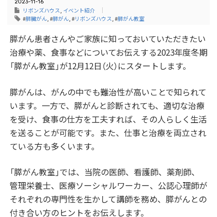
2023-11-16
リボンズハウス
,
イベント紹介
#
膵臓がん
, #
膵がん
, #
リボンズハウス
, #
膵がん教室
膵がん患者さんやご家族に知っておいていただきたい
治療や薬、食事などについてお伝えする2023年度冬期
「膵がん教室」が12月12日（火）にスタートします。
膵がんは、がんの中でも難治性が高いことで知られて
います。一方で、膵がんと診断されても、適切な治療
を受け、食事の仕方を工夫すれば、その人らしく生活
を送ることが可能です。また、仕事と治療を両立され
ている方も多くいます。
「膵がん教室」では、当院の医師、看護師、薬剤師、
管理栄養士、医療ソーシャルワーカー、公認心理師が
それぞれの専門性を生かして講師を務め、膵がんとの
付き合い方のヒントをお伝えします。