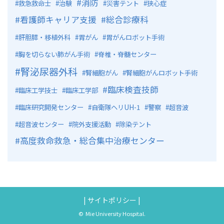
消防
救急救命士
治験
災害テント
狭心症
看護師キャリア支援
総合診療科
肝胆膵・移植外科
胃がん
胃がんロボット手術
胸を切らない肺がん手術
脊椎・脊髄センター
腎泌尿器外科
腎細胞がん
腎細胞がんロボット手術
臨床検査技師
臨床工学技士
臨床工学部
臨床研究開発センター
自衛隊ヘリUH-1
警察
超音波
超音波センター
院外支援活動
除染テント
高度救命救急・総合集中治療センター
|
サイトポリシー
|
©
Mie University Hospital.