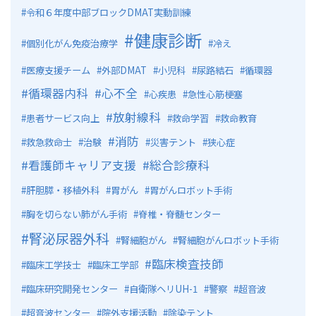
令和６年度中部ブロックDMAT実動訓練
健康診断
個別化がん免疫治療学
冷え
医療支援チーム
外部DMAT
小児科
尿路結石
循環器
循環器内科
心不全
心疾患
急性心筋梗塞
放射線科
患者サービス向上
救命学習
救命教育
消防
救急救命士
治験
災害テント
狭心症
看護師キャリア支援
総合診療科
肝胆膵・移植外科
胃がん
胃がんロボット手術
胸を切らない肺がん手術
脊椎・脊髄センター
腎泌尿器外科
腎細胞がん
腎細胞がんロボット手術
臨床検査技師
臨床工学技士
臨床工学部
臨床研究開発センター
自衛隊ヘリUH-1
警察
超音波
超音波センター
院外支援活動
除染テント