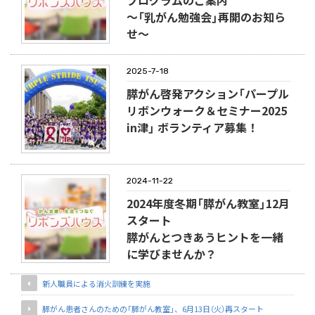
プログラムのご案内
～「乳がん勉強会」再開のお知ら
せ～
2025-7-18
膵がん啓発アクション「パープル
リボンウォーク＆セミナー2025
in津」 ボランティア募集！
2024-11-22
2024年度冬期「膵がん教室」12月
スタート
膵がんとつきあうヒントを一緒
に学びませんか？
新人職員による消火訓練を実施
膵がん患者さんのための「膵がん教室」、6月13日（火）再スタート