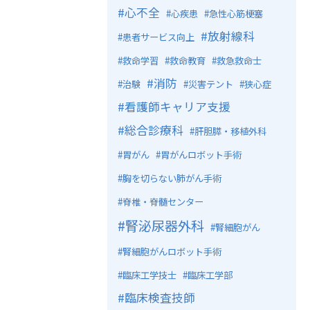
心不全
心疾患
急性心筋梗塞
放射線科
患者サービス向上
救命学習
救命教育
救急救命士
消防
治験
災害テント
狭心症
看護師キャリア支援
総合診療科
肝胆膵・移植外科
胃がん
胃がんロボット手術
胸を切らない肺がん手術
脊椎・脊髄センター
腎泌尿器外科
腎細胞がん
腎細胞がんロボット手術
臨床工学技士
臨床工学部
臨床検査技師