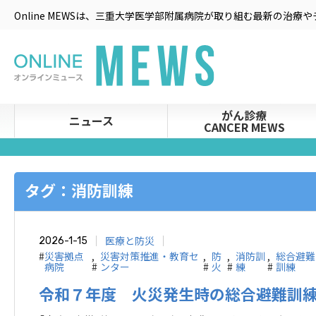
Online MEWSは、三重大学医学部附属病院が取り組む最新の治
がん診療
ニュース
CANCER MEWS
タグ：消防訓練
医療と防災
2026-1-15
#
災害拠点
,
災害対策推進・教育セ
,
防
,
消防訓
,
総合避難
病院
#
ンター
#
火
#
練
#
訓練
令和７年度 火災発生時の総合避難訓