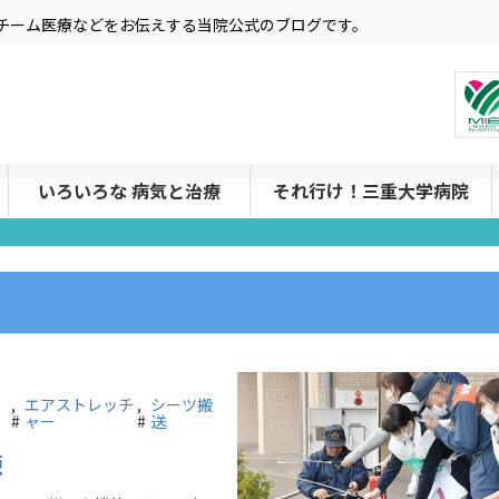
療やチーム医療などをお伝えする当院公式のブログです。
いろいろな 病気と治療
それ行け！三重大学病院
,
エアストレッチ
,
シーツ搬
#
ャー
#
送
練