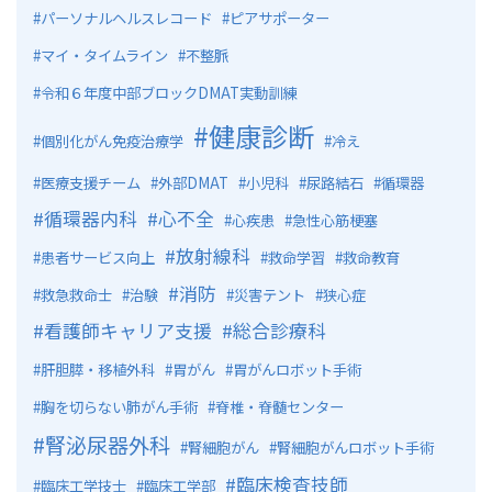
パーソナルヘルスレコード
ピアサポーター
マイ・タイムライン
不整脈
令和６年度中部ブロックDMAT実動訓練
健康診断
個別化がん免疫治療学
冷え
医療支援チーム
外部DMAT
小児科
尿路結石
循環器
循環器内科
心不全
心疾患
急性心筋梗塞
放射線科
患者サービス向上
救命学習
救命教育
消防
救急救命士
治験
災害テント
狭心症
看護師キャリア支援
総合診療科
肝胆膵・移植外科
胃がん
胃がんロボット手術
胸を切らない肺がん手術
脊椎・脊髄センター
腎泌尿器外科
腎細胞がん
腎細胞がんロボット手術
臨床検査技師
臨床工学技士
臨床工学部