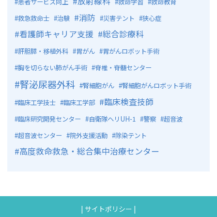
放射線科
患者サービス向上
救命学習
救命教育
消防
救急救命士
治験
災害テント
狭心症
看護師キャリア支援
総合診療科
肝胆膵・移植外科
胃がん
胃がんロボット手術
胸を切らない肺がん手術
脊椎・脊髄センター
腎泌尿器外科
腎細胞がん
腎細胞がんロボット手術
臨床検査技師
臨床工学技士
臨床工学部
臨床研究開発センター
自衛隊ヘリUH-1
警察
超音波
超音波センター
院外支援活動
除染テント
高度救命救急・総合集中治療センター
|
サイトポリシー
|