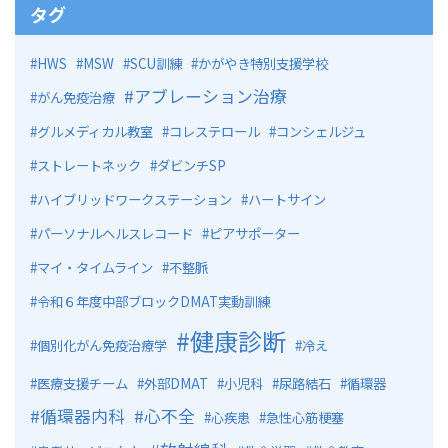
タグ
HWS
MSW
SCU訓練
かがやき特別支援学校
アブレーション治療
がん免疫治療
グルメディカル教室
コレステロール
コンシェルジュ
ストレートネック
ダビンチSP
ハイブリッドワークステーション
ハートサイン
パーソナルヘルスレコード
ピアサポーター
マイ・タイムライン
不整脈
令和６年度中部ブロックDMAT実動訓練
健康診断
個別化がん免疫治療学
冷え
医療支援チーム
外部DMAT
小児科
尿路結石
循環器
循環器内科
心不全
心疾患
急性心筋梗塞