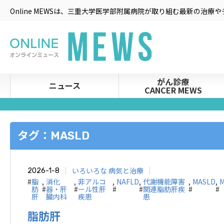
Online MEWSは、三重大学医学部附属病院が取り組む最新の治
がん診療
ニュース
CANCER MEWS
タグ：MASLD
いろいろな 病気と治療
2026-1-8
#
脂
,
消化
,
非アルコ
,
NAFLD
,
代謝機能障害
,
MASLD
,
肪
#
器・肝
#
ール性肝
#
#
関連脂肪肝疾
#
#
肝
臓内科
疾患
患
脂肪肝