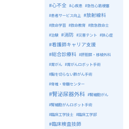
心不全
心疾患
急性心筋梗塞
放射線科
患者サービス向上
救命学習
救命教育
救急救命士
消防
治験
災害テント
狭心症
看護師キャリア支援
総合診療科
肝胆膵・移植外科
胃がん
胃がんロボット手術
胸を切らない肺がん手術
脊椎・脊髄センター
腎泌尿器外科
腎細胞がん
腎細胞がんロボット手術
臨床工学技士
臨床工学部
臨床検査技師