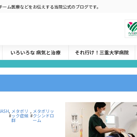
療やチーム医療などをお伝えする当院公式のブログです。
いろいろな 病気と治療
それ行け！三重大学病院
MASH
,
メタボリ
,
メタボリッ
#
ック症候
#
クシンドロ
群
ーム