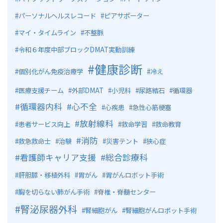
パーソナルヘルスレコード
ピアサポーター
マイ・タイムライン
不整脈
令和６年度中部ブロックDMAT実動訓練
健康診断
個別化がん免疫治療学
冷え
医療支援チーム
外部DMAT
小児科
尿路結石
循環器
循環器内科
心不全
心疾患
急性心筋梗塞
放射線科
患者サービス向上
救命学習
救命教育
消防
救急救命士
治験
災害テント
狭心症
看護師キャリア支援
総合診療科
肝胆膵・移植外科
胃がん
胃がんロボット手術
胸を切らない肺がん手術
脊椎・脊髄センター
腎泌尿器外科
腎細胞がん
腎細胞がんロボット手術