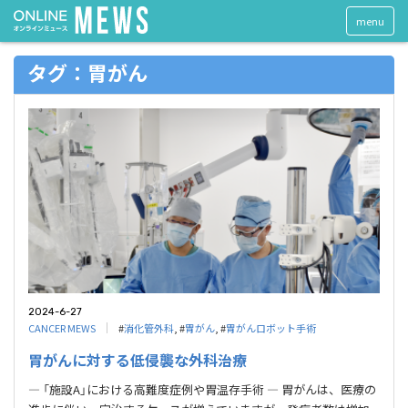
menu
タグ：胃がん
2024-6-27
CANCER MEWS
#
消化管外科
, #
胃がん
, #
胃がんロボット手術
胃がんに対する低侵襲な外科治療
― 「施設A」における高難度症例や胃温存手術 ― 胃がんは、医療の