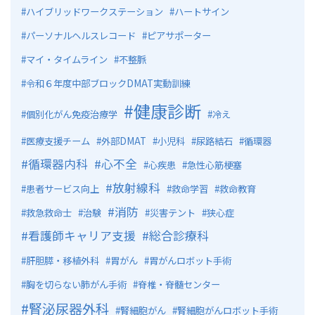
ハイブリッドワークステーション
ハートサイン
パーソナルヘルスレコード
ピアサポーター
マイ・タイムライン
不整脈
令和６年度中部ブロックDMAT実動訓練
健康診断
個別化がん免疫治療学
冷え
医療支援チーム
外部DMAT
小児科
尿路結石
循環器
循環器内科
心不全
心疾患
急性心筋梗塞
放射線科
患者サービス向上
救命学習
救命教育
消防
救急救命士
治験
災害テント
狭心症
看護師キャリア支援
総合診療科
肝胆膵・移植外科
胃がん
胃がんロボット手術
胸を切らない肺がん手術
脊椎・脊髄センター
腎泌尿器外科
腎細胞がん
腎細胞がんロボット手術