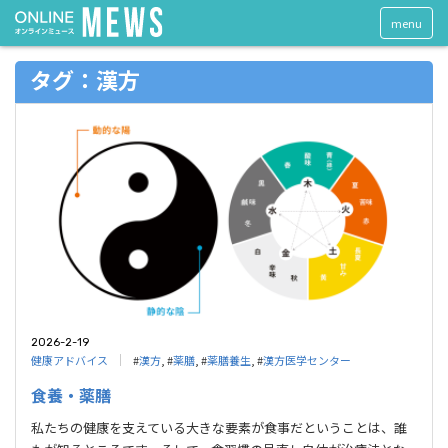
menu
タグ：漢方
2026-2-19
健康アドバイス
#
漢方
, #
薬膳
, #
薬膳養生
, #
漢方医学センター
食養・薬膳
私たちの健康を支えている大きな要素が食事だということは、誰