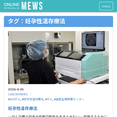
menu
タグ：妊孕性温存療法
2026-6-25
CANCER MEWS
#
AYAがん
, #
妊孕性温存療法
, #
がん
, #
高度生殖医療センター
妊孕性温存療法
─がん治療で将来の妊娠可能性をあきらめない─ 妊娠するために