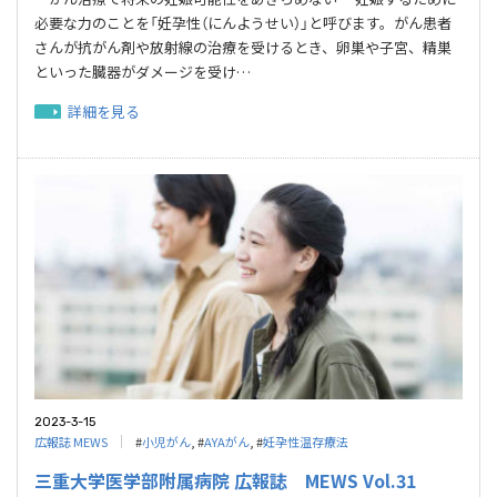
必要な力のことを「妊孕性（にんようせい）」と呼びます。がん患者
さんが抗がん剤や放射線の治療を受けるとき、卵巣や子宮、精巣
といった臓器がダメージを受け…
詳細を見る
2023-3-15
広報誌 MEWS
#
小児がん
, #
AYAがん
, #
妊孕性温存療法
三重大学医学部附属病院 広報誌 MEWS Vol.31