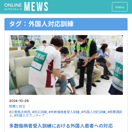
menu
タグ：外国人対応訓練
2024-10-28
医療と防災
#
災害拠点病院
, #
防災訓練
, #
多数傷病者受入訓練
, #
外国人対応訓練
, #
医療通訳
士
, #
外国人ボランティア
多数傷病者受入訓練における外国人患者への対応