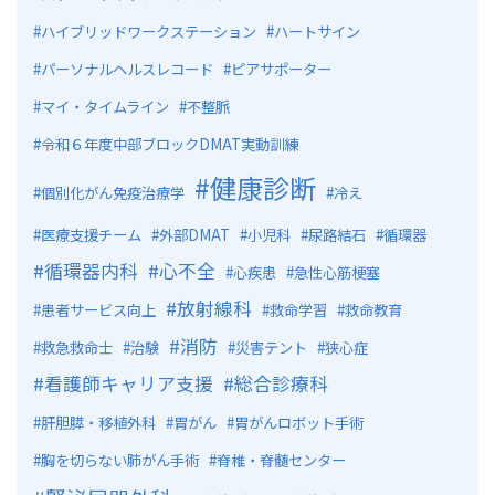
ハイブリッドワークステーション
ハートサイン
パーソナルヘルスレコード
ピアサポーター
マイ・タイムライン
不整脈
令和６年度中部ブロックDMAT実動訓練
健康診断
個別化がん免疫治療学
冷え
医療支援チーム
外部DMAT
小児科
尿路結石
循環器
循環器内科
心不全
心疾患
急性心筋梗塞
放射線科
患者サービス向上
救命学習
救命教育
消防
救急救命士
治験
災害テント
狭心症
看護師キャリア支援
総合診療科
肝胆膵・移植外科
胃がん
胃がんロボット手術
胸を切らない肺がん手術
脊椎・脊髄センター