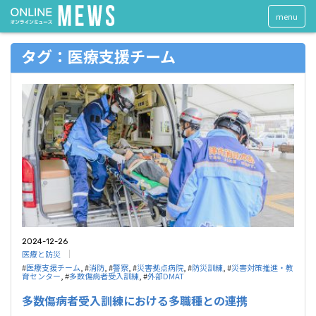
menu
タグ：医療支援チーム
2024-12-26
医療と防災
#
医療支援チーム
, #
消防
, #
警察
, #
災害拠点病院
, #
防災訓練
, #
災害対策推進・教
育センター
, #
多数傷病者受入訓練
, #
外部DMAT
多数傷病者受入訓練における多職種との連携