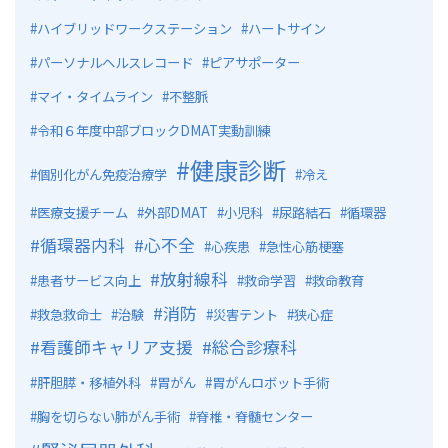
ハイブリッドワークステーション
ハートサイン
パーソナルヘルスレコード
ピアサポーター
マイ・タイムライン
不整脈
令和６年度中部ブロックDMAT実動訓練
健康診断
個別化がん免疫治療学
冷え
医療支援チーム
外部DMAT
小児科
尿路結石
循環器
循環器内科
心不全
心疾患
急性心筋梗塞
放射線科
患者サービス向上
救命学習
救命教育
消防
救急救命士
治験
災害テント
狭心症
看護師キャリア支援
総合診療科
肝胆膵・移植外科
胃がん
胃がんロボット手術
胸を切らない肺がん手術
脊椎・脊髄センター