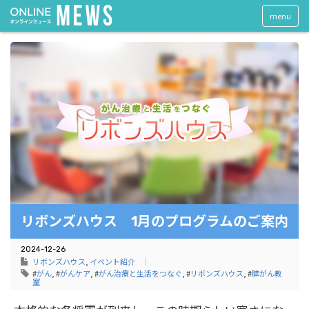
menu
リボンズハウス 1月のプログラムのご案内
2024-12-26
リボンズハウス
,
イベント紹介
#
がん
, #
がんケア
, #
がん治療と生活をつなぐ
, #
リボンズハウス
, #
膵がん教
室