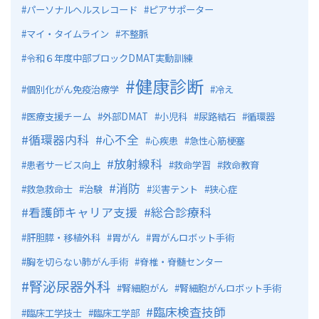
パーソナルヘルスレコード
ピアサポーター
マイ・タイムライン
不整脈
令和６年度中部ブロックDMAT実動訓練
健康診断
個別化がん免疫治療学
冷え
医療支援チーム
外部DMAT
小児科
尿路結石
循環器
循環器内科
心不全
心疾患
急性心筋梗塞
放射線科
患者サービス向上
救命学習
救命教育
消防
救急救命士
治験
災害テント
狭心症
看護師キャリア支援
総合診療科
肝胆膵・移植外科
胃がん
胃がんロボット手術
胸を切らない肺がん手術
脊椎・脊髄センター
腎泌尿器外科
腎細胞がん
腎細胞がんロボット手術
臨床検査技師
臨床工学技士
臨床工学部