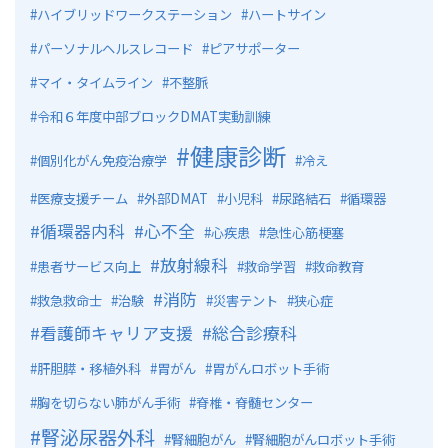
ハイブリッドワークステーション
ハートサイン
パーソナルヘルスレコード
ピアサポーター
マイ・タイムライン
不整脈
令和６年度中部ブロックDMAT実動訓練
健康診断
個別化がん免疫治療学
冷え
医療支援チーム
外部DMAT
小児科
尿路結石
循環器
循環器内科
心不全
心疾患
急性心筋梗塞
放射線科
患者サービス向上
救命学習
救命教育
消防
救急救命士
治験
災害テント
狭心症
看護師キャリア支援
総合診療科
肝胆膵・移植外科
胃がん
胃がんロボット手術
胸を切らない肺がん手術
脊椎・脊髄センター
腎泌尿器外科
腎細胞がん
腎細胞がんロボット手術