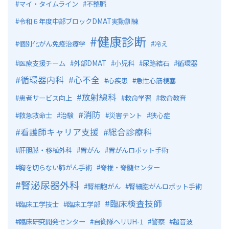
マイ・タイムライン
不整脈
令和６年度中部ブロックDMAT実動訓練
健康診断
個別化がん免疫治療学
冷え
医療支援チーム
外部DMAT
小児科
尿路結石
循環器
循環器内科
心不全
心疾患
急性心筋梗塞
放射線科
患者サービス向上
救命学習
救命教育
消防
救急救命士
治験
災害テント
狭心症
看護師キャリア支援
総合診療科
肝胆膵・移植外科
胃がん
胃がんロボット手術
胸を切らない肺がん手術
脊椎・脊髄センター
腎泌尿器外科
腎細胞がん
腎細胞がんロボット手術
臨床検査技師
臨床工学技士
臨床工学部
臨床研究開発センター
自衛隊ヘリUH-1
警察
超音波