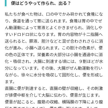
便はどうやって作られ、出る？
私たちが食べた物は、口の中でかみ砕かれて食塊にな
り、食道を通って胃に送られます。食塊は胃の中でぜ
ん動運動によって胃液とよくかきまぜられ、消化しや
すいドロドロ状になります。胃の内容物が十二指腸へ
送られると、膵液、胆汁などと混ぜ合わされさらに消
化が進み、小腸へ送られます。この胆汁の色素が、便
の色の正体です。栄養素の大部分は小腸を通過中に消
化・吸収され、大腸に到達する頃には、９割ほどが水
分になっています。その後、大腸がぜん動運動を行い
ながら、徐々に水分を吸収して固形化し、便を形成し
ます。
直腸に便が到達すると、直腸の壁が収縮し、その刺激
が排便中枢を介して大脳に伝わり、便意が生じます。
便意が起こると、腹筋の収縮、横隔膜の下降により腹