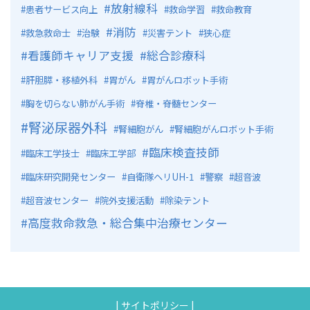
放射線科
患者サービス向上
救命学習
救命教育
消防
救急救命士
治験
災害テント
狭心症
看護師キャリア支援
総合診療科
肝胆膵・移植外科
胃がん
胃がんロボット手術
胸を切らない肺がん手術
脊椎・脊髄センター
腎泌尿器外科
腎細胞がん
腎細胞がんロボット手術
臨床検査技師
臨床工学技士
臨床工学部
臨床研究開発センター
自衛隊ヘリUH-1
警察
超音波
超音波センター
院外支援活動
除染テント
高度救命救急・総合集中治療センター
|
サイトポリシー
|