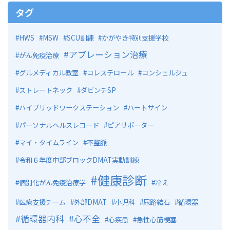
タグ
HWS
MSW
SCU訓練
かがやき特別支援学校
アブレーション治療
がん免疫治療
グルメディカル教室
コレステロール
コンシェルジュ
ストレートネック
ダビンチSP
ハイブリッドワークステーション
ハートサイン
パーソナルヘルスレコード
ピアサポーター
マイ・タイムライン
不整脈
令和６年度中部ブロックDMAT実動訓練
健康診断
個別化がん免疫治療学
冷え
医療支援チーム
外部DMAT
小児科
尿路結石
循環器
循環器内科
心不全
心疾患
急性心筋梗塞