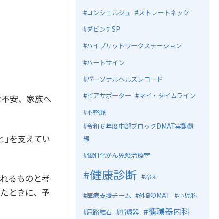
コンシェルジュ
ストレートネック
ダビンチSP
ハイブリッドワークステーション
ハートサイン
パーソナルヘルスレコード
ピアサポーター
マイ・タイムライン
な不安、家族へ
不整脈
令和６年度中部ブロックDMAT実動訓
と」を支えてい
練
個別化がん免疫治療学
健康診断
冷え
入れるものと考
じたときに、予
医療支援チーム
外部DMAT
小児科
循環器内科
尿路結石
循環器