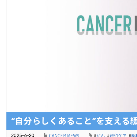
“自分らしくあること”を支える
CANCER MEWS
#
がん
, #
緩和ケア
, #
緩
2025-6-20