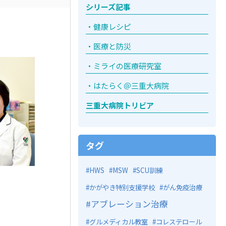
シリーズ記事
健康レシピ
医療と防災
ミライの医療研究室
はたらく＠三重大病院
三重大病院トリビア
タグ
HWS
MSW
SCU訓練
かがやき特別支援学校
がん免疫治療
アブレーション治療
グルメディカル教室
コレステロール