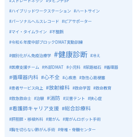
ストレートネック
ダビンチSP
ハイブリッドワークステーション
ハートサイン
パーソナルヘルスレコード
ピアサポーター
マイ・タイムライン
不整脈
令和６年度中部ブロックDMAT実動訓練
健康診断
個別化がん免疫治療学
冷え
医療支援チーム
外部DMAT
小児科
尿路結石
循環器
循環器内科
心不全
心疾患
急性心筋梗塞
放射線科
患者サービス向上
救命学習
救命教育
消防
救急救命士
治験
災害テント
狭心症
看護師キャリア支援
総合診療科
肝胆膵・移植外科
胃がん
胃がんロボット手術
胸を切らない肺がん手術
脊椎・脊髄センター