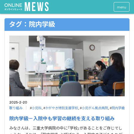
menu
タグ：院内学級
2025-2-20
取り組み
#
小児科
, #
かがやき特別支援学校
, #
小児がん拠点病院
, #
院内学級
院内学級－入院中も学習の継続を支える取り組み
みなさんは、三重大学病院の中に「学校」があることをご存じでし