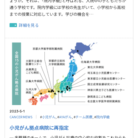
ょうか。それは、「院内学級」と呼ばれる、入院中の子どもたちが
通う学校です。院内学級には学校の先生がいて、小学校から高校
までの授業に対応しています。学びの機会を…
詳細を見る
2023-5-1
CANCER MEWS
#
小児がん
, #
AYAがん
, #
チーム医療
, #
院内学級
小児がん拠点病院に再指定
─ 多職種のチームで、小児がん診療の中心的な役割をこれからも