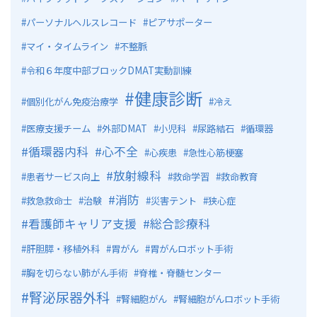
パーソナルヘルスレコード
ピアサポーター
マイ・タイムライン
不整脈
令和６年度中部ブロックDMAT実動訓練
健康診断
個別化がん免疫治療学
冷え
医療支援チーム
外部DMAT
小児科
尿路結石
循環器
循環器内科
心不全
心疾患
急性心筋梗塞
放射線科
患者サービス向上
救命学習
救命教育
消防
救急救命士
治験
災害テント
狭心症
看護師キャリア支援
総合診療科
肝胆膵・移植外科
胃がん
胃がんロボット手術
胸を切らない肺がん手術
脊椎・脊髄センター
腎泌尿器外科
腎細胞がん
腎細胞がんロボット手術