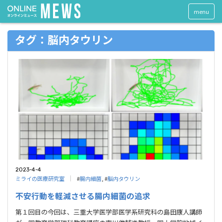
menu
タグ：脳内タウリン
2023-4-4
ミライの医療研究室
#
腸内細菌
, #
脳内タウリン
不安行動を軽減させる腸内細菌の追求
第１回目の今回は、三重大学医学部医学系研究科の島田康人講師