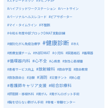
ストレートネック
ダビンチSP
ハイブリッドワークステーション
ハートサイン
パーソナルヘルスレコード
ピアサポーター
マイ・タイムライン
不整脈
令和６年度中部ブロックDMAT実動訓練
健康診断
個別化がん免疫治療学
冷え
医療支援チーム
外部DMAT
小児科
尿路結石
循環器
循環器内科
心不全
心疾患
急性心筋梗塞
放射線科
患者サービス向上
救命学習
救命教育
消防
救急救命士
治験
災害テント
狭心症
看護師キャリア支援
総合診療科
肝胆膵・移植外科
胃がん
胃がんロボット手術
胸を切らない肺がん手術
脊椎・脊髄センター