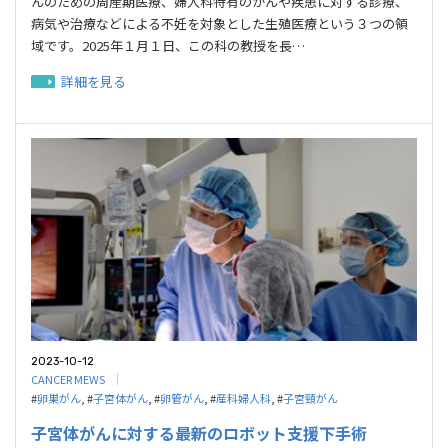
んのための周産期医療、婦人科特有のがんや疾患に対する診療、
病気や治療などによる不妊を対象とした生殖医療という３つの領
域です。2025年１月１日、この科の教授を長…
詳細を見る
2023-10-12
CANCER MEWS
#
卵巣がん
, #
子宮体がん
, #
卵管がん
, #
産科婦人科
, #
子宮頸がん
子宮体がんに対する最新のロボット支援下手術