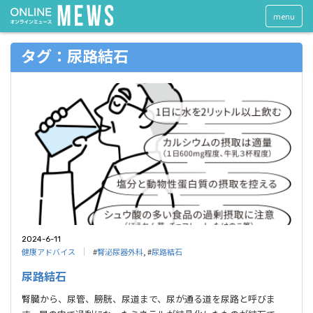
menu
タグ：尿路結石
2024-6-11
健康アドバイス
#
腎泌尿器外科
, #
尿路結石
尿路結石
腎臓から、尿管、膀胱、尿道まで、尿が通る道を尿路と呼びま