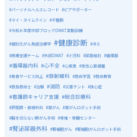
パーソナルヘルスレコード
ピアサポーター
マイ・タイムライン
不整脈
令和６年度中部ブロックDMAT実動訓練
健康診断
個別化がん免疫治療学
冷え
医療支援チーム
外部DMAT
小児科
尿路結石
循環器
循環器内科
心不全
心疾患
急性心筋梗塞
放射線科
患者サービス向上
救命学習
救命教育
消防
救急救命士
治験
災害テント
狭心症
看護師キャリア支援
総合診療科
肝胆膵・移植外科
胃がん
胃がんロボット手術
胸を切らない肺がん手術
脊椎・脊髄センター
腎泌尿器外科
腎細胞がん
腎細胞がんロボット手術