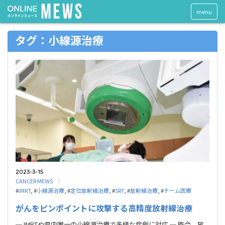
menu
タグ：⼩線源治療
2023-3-15
CANCER MEWS
#
IMRT
, #
⼩線源治療
, #
定位放射線治療
, #
SRT
, #
放射線治療
, #
チーム医療
がんをピンポイントに攻撃する高精度放射線治療
─ IMRTや県内唯一の小線源治療で多様な症例に対応 ─ 昨今、放