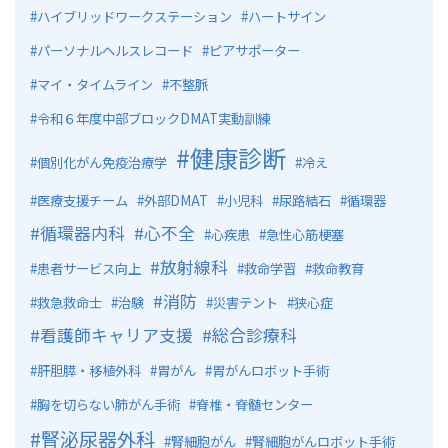
ハイブリッドワークステーション
ハートサイン
パーソナルヘルスレコード
ピアサポーター
マイ・タイムライン
不整脈
令和６年度中部ブロックDMAT実動訓練
健康診断
個別化がん免疫治療学
冷え
医療支援チーム
外部DMAT
小児科
尿路結石
循環器
循環器内科
心不全
心疾患
急性心筋梗塞
放射線科
患者サービス向上
救命学習
救命教育
消防
救急救命士
治験
災害テント
狭心症
看護師キャリア支援
総合診療科
肝胆膵・移植外科
胃がん
胃がんロボット手術
胸を切らない肺がん手術
脊椎・脊髄センター
腎泌尿器外科
腎細胞がん
腎細胞がんロボット手術